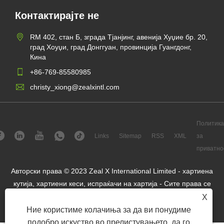
Контактирајте не
RM 402, стан Б, зграда Тјанјинг, авенија Хуџие бр. 20,
град Хоуџи, град Донггуан, провинција Гуангдонг,
Кина
+86-769-85580985
christy_xiong@zealxintl.com
Политика
Links
Sitemap
RSS
XML
за
приватно
Авторски права © 2023 Zeal X International Limited - хартиена
кутија, хартиени кеси, испраќачи на хартија - Сите права се
задржани.
X
Ние користиме колачиња за да ви понудиме
подобро искуство во прелистувањето, да го