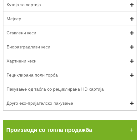
Кутија за хартија
Мејлер
Стаклени кеси
Биоразградливи кеси
Хартиени кеси
Рециклирана поли торба
Пакување од табла со рециклирана HD хартија
Друго еко-пријателско пакување
Производи со топла продажба