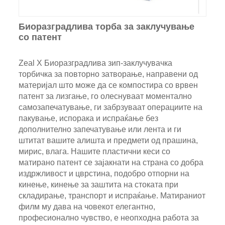
Биоразградлива торба за заклучување
со патент
Zeal X Биоразградлива зип-заклучувачка
торбичка за повторно затворање, направени од
материјал што може да се компостира со врвен
патент за лизгање, го олеснуваат моментално
самозапечатување, ги забрзуваат операциите на
пакување, испорака и испраќање без
дополнително запечатување или лента и ги
штитат вашите алишта и предмети од прашина,
мирис, влага. Нашите пластични кеси со
матирано патент се зајакнати на страна со добра
издржливост и цврстина, подобро отпорни на
кинење, кинење за заштита на стоката при
складирање, транспорт и испраќање. Матираниот
филм му дава на човекот елегантно,
професионално чувство, е неопходна работа за