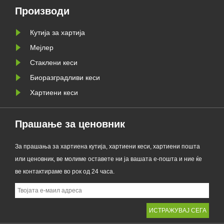
пластика и им помага на
Производи
бизнисите да се подготват за
Кутија за хартија
новите барања за одржливо
пакување на ЕУ PPWR.
Мејлер
Стаклени кеси
Биоразградливи кеси
Хартиени кеси
Прашање за ценовник
За прашања за хартиена кутија, хартиени кеси, хартиени пошта
или ценовник, ве молиме оставете ни ја вашата е-пошта и ние ќе
ве контактираме во рок од 24 часа.