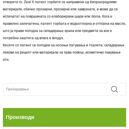
отворете го. Zeal X патент торбите се направени од биоразградливи
материјали, обично проѕирни, проѕирни или замрзнати, и може да се
испечатат на површината со елаборирани шари или логоа. Кога е
правилно запечатена, патент торбата е водоотпорна и отпорна на масло,
што ја прави погодна за складирање храна или предмети за кои е
потребна заштита од влага и воздух.
Кесите со патент се погодни за носење патувања и тоалети, складирање
лекови на рецепт или материјали за прва помош, козметичко пакување
итн.
Производи