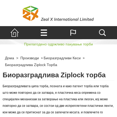
Торба со патент
Прилагодено одржливо пакување торби
Дома
>
Производи
Биоразградливи Кеси
>
>
Биоразградлива Ziplock Торба
Биоразградлива Ziplock торба
Биоразградливата ципа торба, позната и како патент торба или торба
што може повторно да се затвара, е пластична кеса опремена со
специјален механизам за затворање на пластика или лизгач, кој може
повторно да се затвара, се состои од две испреплетени пластични ленти,
кои може да се притиснат за да се запечати кесата. и повлечете го