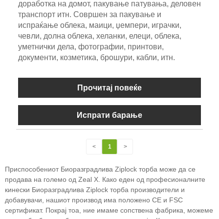
доработка на домот, пакување патувања, деловен
транспорт итн. Совршен за пакување и
испраќање облека, маици, џемпери, играчки,
чевли, долна облека, хеланки, елеци, облека,
уметнички дела, фотографии, принтови,
документи, козметика, брошури, кабли, итн.
Прочитај повеќе
Испрати барање
<
1
>
Приспособениот Биоразградлива Ziplock торба може да се
продава на големо од Zeal X. Како еден од професионалните
кинески Биоразградлива Ziplock торба производители и
добавувачи, нашиот производ има положено CE и FSC
сертификат. Покрај тоа, ние имаме сопствена фабрика, можеме