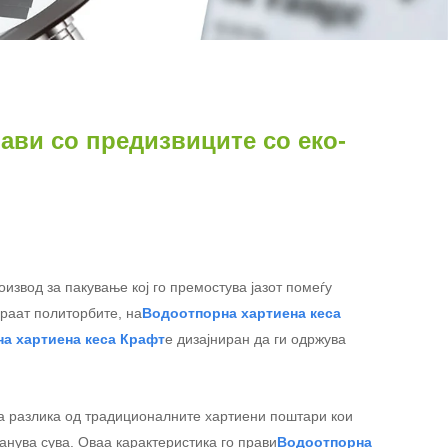
рави со предизвиците со еко-
извод за пакување кој го премостува јазот помеѓу
ираат политорбите, на
Водоотпорна хартиена кеса
а хартиена кеса Крафт
е дизајниран да ги одржува
а разлика од традиционалните хартиени поштари кои
анува сува. Оваа карактеристика го прави
Водоотпорна