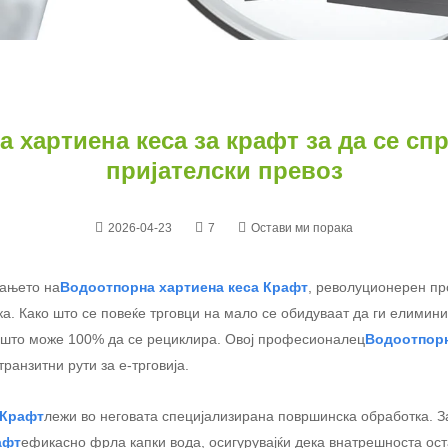
 хартиена кеса за крафт за да се сп
пријателски превоз
2026-04-23
7
Остави ми порака
ирањето на
Водоотпорна хартиена кеса Крафт
, револуционерен про
ка. Како што се повеќе трговци на мало се обидуваат да ги елимин
 што може 100% да се рециклира. Овој професионалец
Водоотпорн
ранзитни рути за е-трговија.
 Крафт
лежи во неговата специјализирана површинска обработка. З
афт
ефикасно фрла капки вода, осигурувајќи дека внатрешноста ост