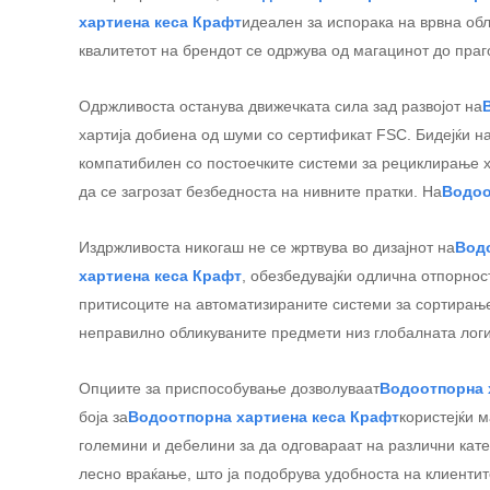
хартиена кеса Крафт
идеален за испорака на врвна обл
квалитетот на брендот се одржува од магацинот до праг
Одржливоста останува движечката сила зад развојот на
хартија добиена од шуми со сертификат FSC. Бидејќи н
компатибилен со постоечките системи за рециклирање х
да се загрозат безбедноста на нивните пратки. На
Водоо
Издржливоста никогаш не се жртвува во дизајнот на
Водо
хартиена кеса Крафт
, обезбедувајќи одлична отпорнос
притисоците на автоматизираните системи за сортирање
неправилно обликуваните предмети низ глобалната лог
Опциите за приспособување дозволуваат
Водоотпорна 
боја за
Водоотпорна хартиена кеса Крафт
користејќи м
големини и дебелини за да одговараат на различни кате
лесно враќање, што ја подобрува удобноста на клиентит