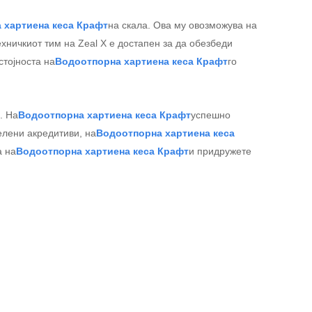
 хартиена кеса Крафт
на скала. Ова му овозможува на
ехничкиот тим на Zeal X е достапен за да обезбеди
стојноста на
Водоотпорна хартиена кеса Крафт
го
. На
Водоотпорна хартиена кеса Крафт
успешно
елени акредитиви, на
Водоотпорна хартиена кеса
а на
Водоотпорна хартиена кеса Крафт
и придружете