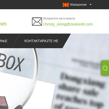
Македонски
Испратете ни е-пошта
0985
christy_xiong@zealxintl.com
РАЊЕ
КОНТАКТИРАЈТЕ НЕ