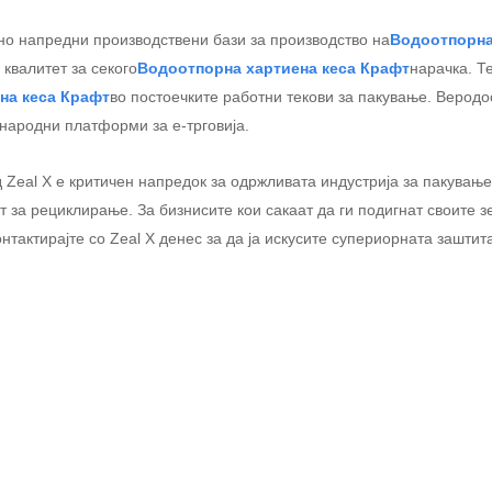
ено напредни производствени бази за производство на
Водоотпорна
 квалитет за секого
Водоотпорна хартиена кеса Крафт
нарачка. Т
на кеса Крафт
во постоечките работни текови за пакување. Веродо
ународни платформи за е-трговија.
 Zeal X е критичен напредок за одржливата индустрија за пакување
 за рециклирање. За бизнисите кои сакаат да ги подигнат своите з
тактирајте со Zeal X денес за да ја искусите супериорната заштит