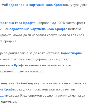
. На
Водоотпорна хартиена кеса Крафт
осигурува дека
артиена кеса Крафт
е направен од 100% чиста крафт-
и, на
Водоотпорна хартиена кеса Крафт
е целосно
ендовите можат да ги исполнат своите цели за ESG без
та средина.
ја со долги влакна за да го конструира
Водоотпорна
а кеса Крафт
се конструирани да ги издржат
ена кеса Крафт
за заштита на гломазните или
а реалниот свет на превозот.
бренд. Zeal X обезбедува услуги за печатење во целосна
са Крафт
може да се произведуваат во различни
рафт
може да биде опремен со двојна леплива лента за
е одржлива.