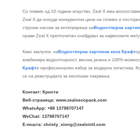
Со повеќе од 10 години искуство, Zeal X има воспостав
Zeal X да понуди конкурентни цени на големо и постојан
стручни насоки за интегрирање на
Водоотпорна хартие
прави Zeal X претпочитан снабдувач за највисоките меѓ
Како заклучок, на
Водоотпорна хартиена кеса Крафт
од
комбинира водоотпорност, висока јачина и 100% можност
Крафт
е професионален избор за модерна логистика. Кон
се на револуцијата за еколошки пакувања.
Контакт: Кристи
Веб-страница: www.zealxecopack.com
WhatsApp: +86 13798707147
WeChat: 13798707147
Е-пошта: christy_xiong@zealxintl.com