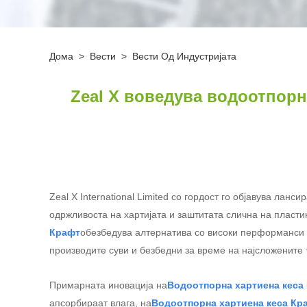
Дома
>
Вести
>
Вести Од Индустријата
Zeal X воведува водоотпорна
Zeal X International Limited со гордост го објавува ланс
одржливоста на хартијата и заштитата слична на пласти
Крафт
обезбедува алтернатива со високи перформанси
производите суви и безбедни за време на најсложените т
Примарната иновација на
Водоотпорна хартиена кеса
апсорбираат влага, на
Водоотпорна хартиена кеса Кр