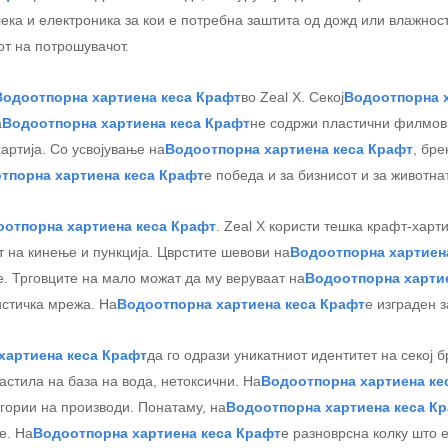
ека и електроника за кои е потребна заштита од дожд или влажност
от на потрошувачот.
Водоотпорна хартиена кеса Крафт
во Zeal X. Секој
Водоотпорна х
а
Водоотпорна хартиена кеса Крафт
не содржи пластични филмов
артија. Со усвојување на
Водоотпорна хартиена кеса Крафт
, бр
тпорна хартиена кеса Крафт
е победа и за бизнисот и за животна
отпорна хартиена кеса Крафт
. Zeal X користи тешка крафт-харти
т на кинење и пункција. Цврстите шевови на
Водоотпорна хартиен
. Трговците на мало можат да му веруваат на
Водоотпорна харти
истичка мрежа. На
Водоотпорна хартиена кеса Крафт
е изграден з
хартиена кеса Крафт
да го одрази уникатниот идентитет на секој 
астила на база на вода, нетоксични. На
Водоотпорна хартиена ке
гории на производи. Понатаму, на
Водоотпорна хартиена кеса К
е. На
Водоотпорна хартиена кеса Крафт
е разноврсна колку што 