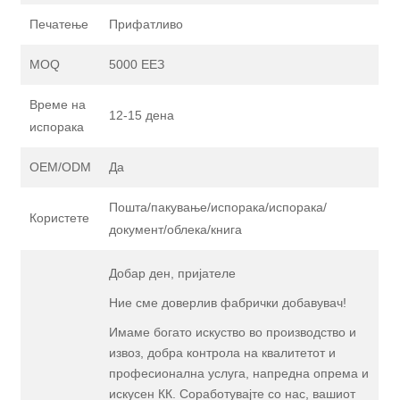
Печатење
Прифатливо
MOQ
5000 ЕЕЗ
Време на
12-15 дена
испорака
OEM/ODM
Да
Пошта/пакување/испорака/испорака/
Користете
документ/облека/книга
Добар ден, пријателе
Ние сме доверлив фабрички добавувач!
Имаме богато искуство во производство и
извоз, добра контрола на квалитетот и
професионална услуга, напредна опрема и
искусен КК. Соработувајте со нас, вашиот