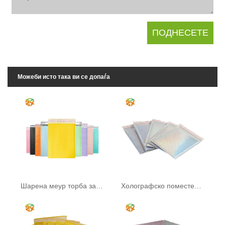
Можеби исто така ви се допаѓа
Шарена меур торба за пошта
Холографско поместено испраќање