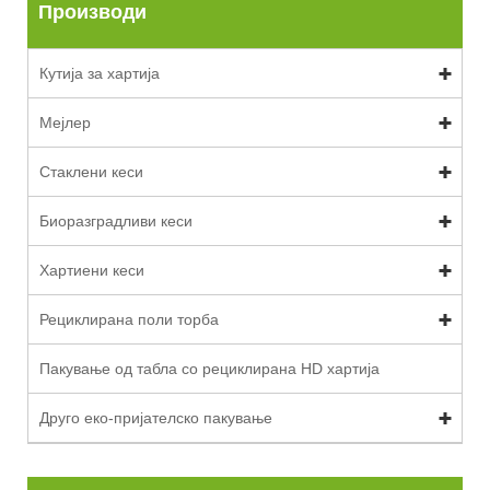
Производи
Кутија за хартија
Мејлер
Стаклени кеси
Биоразградливи кеси
Хартиени кеси
Рециклирана поли торба
Пакување од табла со рециклирана HD хартија
Друго еко-пријателско пакување