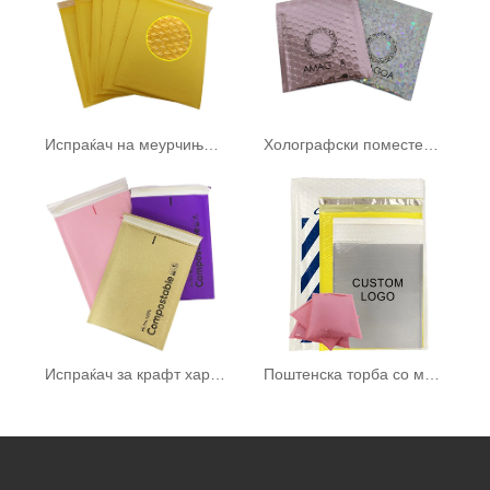
Испраќач на меурчиња за крафт хартија
Холографски поместени пликови
Испраќач за крафт хартија, полн со 100% компостирачки меур за испраќање
Поштенска торба со меурчиња