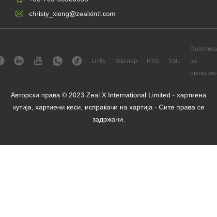
christy_xiong@zealxintl.com
Политика
Links
Sitemap
RSS
XML
за
приватно
Авторски права © 2023 Zeal X International Limited - хартиена
кутија, хартиени кеси, испраќачи на хартија - Сите права се
задржани.