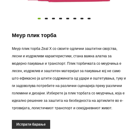
Меур плик торба
Меур плик торба Zeal X со своите одлични заштитни својства,
лесни и издржливи карактеристики, стана важна алатка за
модерно пакување и транспорт. Плик торбичката со меурчиња е
лесен, издржлив и заштитен материјал за пакување кој не само
што ефикасно ја штити содржината од удари и оштетувања, туку и
ги задоволува потребите на различни сценарија преку различни
големини и дизајни. Изберете ја плик торбата со меурчиња, која е
идеално решение за заштита на безбедноста на артиклите во е-
трговијата, логистичкиот транспорт и секојдневниот живот.
Испрати барање