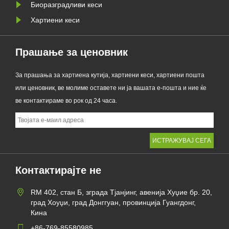
Биоразградливи кеси
Хартиени кеси
Прашање за ценовник
За прашања за хартиена кутија, хартиени кеси, хартиени пошта
или ценовник, ве молиме оставете ни ја вашата е-пошта и ние ќе
ве контактираме во рок од 24 часа.
Контактирајте не
RM 402, стан Б, зграда Тјанјинг, авенија Хуџие бр. 20,
град Хоуџи, град Донггуан, провинција Гуангдонг,
Кина
+86-769-85580985