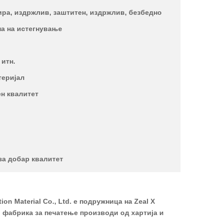
лира, издржлив, заштитен, издржлив, безбедно
на на истегнување
 итн.
теријал
ен квалитет
за добар квалитет
n Material Co., Ltd. е подружница на Zeal X
а, фабрика за печатење производи од хартија и