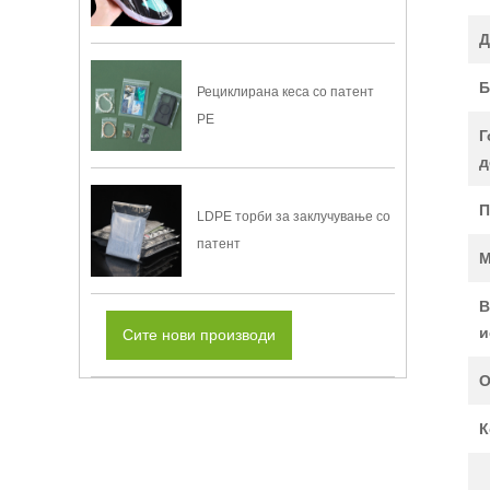
Д
Б
Рециклирана кеса со патент
PE
Г
д
П
LDPE торби за заклучување со
патент
В
и
Сите нови производи
O
К