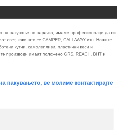
во на пакување по нарачка, имаме професионалци да ви
иот свет, како што се CAMPER, CALLAWAY итн. Нашите
ботени кутии, самолепливи, пластични кеси и
ите производи имаат положено GRS, REACH, BHT и
на пакувањето, ве молиме контактирајте