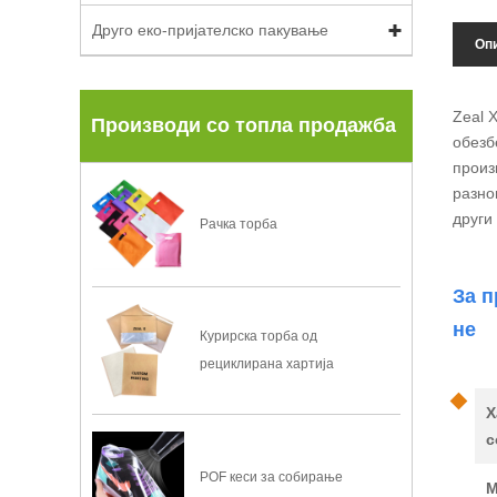
Друго еко-пријателско пакување
Опи
Zeal 
Производи со топла продажба
обезб
произ
разно
други
Рачка торба
За п
не
Курирска торба од
рециклирана хартија
Х
с
POF кеси за собирање
М