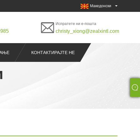
Македонски
Испратете ни е-пошта
0985
christy_xiong@zealxintl.com
РАЊЕ
КОНТАКТИРАЈТЕ НЕ
и