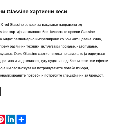
и Glassine хартиени кеси
 X red Glassine се кеси за пакување направени од
ssine хартија и еколошки бои. Кинеските црвени Glassine
а бидат рамномерно импрегнирани со бои како црвена, сина,
 преку различни техники, вклучувајќи прскање, натопување,
ување. Овие Glassine хартиени кеси не само што ја одржуваат
врстина и издржливост, туку нудат и подобрени естетски ефекти.
боја им овозможува на потрошувачите повеќе избори,
рсонализираните потреби и потребите специфични за брендот.
atsApp
Pinterest
LinkedIn
Share