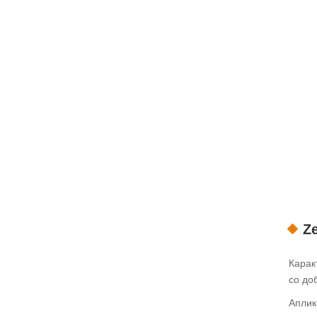
Z
Карак
со до
Аплик