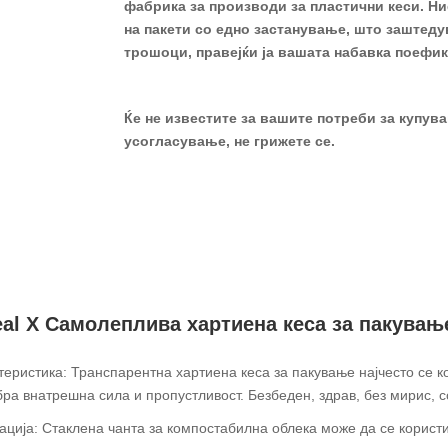
фабрика за производи за пластични кеси. Ни
на пакети со едно застанување, што заштеду
трошоци, правејќи ја вашата набавка поефик
Ќе не известите за вашите потреби за купув
усогласување, не грижете се.
eal X Самолеплива хартиена кеса за пакувањ
теристика: Транспарентна хартиена кеса за пакување најчесто се ко
бра внатрешна сила и пропустливост. Безбеден, здрав, без мирис, с
ација: Стаклена чанта за компостабилна облека може да се користи 