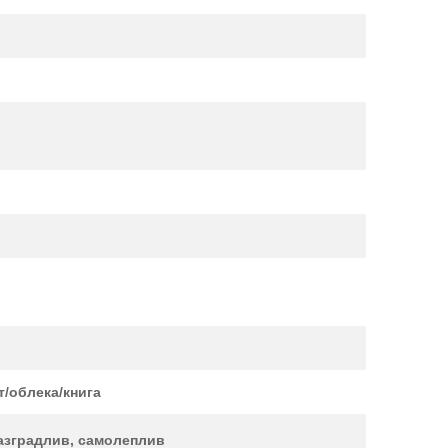
/облека/книга
разградлив, самолеплив