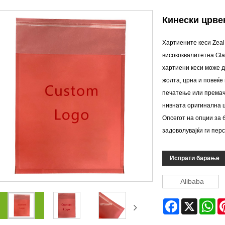
Кинески црвен
Хартиените кеси Zeal
висококвалитетна Gla
хартиени кеси може д
жолта, црна и повеќе
печатење или премачк
нивната оригинална ц
Опсегот на опции за 
задоволувајќи ги пе
Испрати барање
Alibaba
Facebook
X
Wh