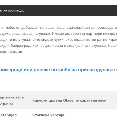
с на производот
X е глобален добавувач на решенија специјализиран за производст
едиме решенија за пакување. Имаме долгорочни партнери низ цел
води ги вклучуваат сите видови кутии, висококвалитетни рачно изра
видни биоразградливи, рециклирани материјали за пакување. Наш
 сертификати.
римероци или повеќе потреби за прилагодување 
артиена кеса
Кинески црвени Glassine хартиени кеси
о рачка
атеријал
Стаклена хартија