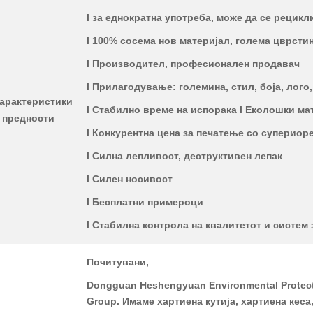
l за еднократна употреба, може да се рецик
l 100% сосема нов материјал, голема цврсти
l Производител, професионален продавач
l Прилагодување: големина, стил, боја, лого,
арактеристики
l Стабилно време на испорака l Еколошки ма
 предности
l Конкурентна цена за печатење со супериор
l Силна лепливост, деструктивен лепак
l Силен носивост
l Бесплатни примероци
l Стабилна контрола на квалитетот и систем 
Почитувани,
Dongguan Heshengyuan Environmental Protectio
Group. Имаме хартиена кутија, хартиена кес