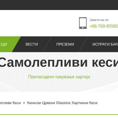
Јавете ни се
+86-769-8558
ОДИ
ВЕСТИ
ПРЕЗЕМИ
ИСПРАТИ БА
Самолепливи кес
Прилагодено пакување хартија
епливи Кеси
>
Кинески Црвени Glassine Хартиени Кеси