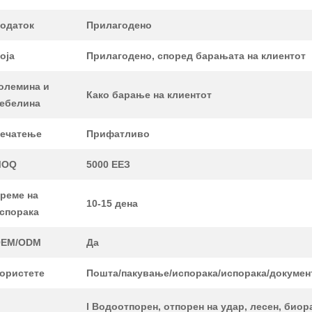
одаток
Прилагодено
оја
Прилагодено, според барањата на клиентот
олемина и
Како барање на клиентот
ебелина
ечатење
Прифатливо
MOQ
5000 ЕЕЗ
реме на
10-15 дена
спорака
EM/ODM
Да
ористете
Пошта/пакување/испорака/испорака/документ
l Водоотпорен, отпорен на удар, лесен, био