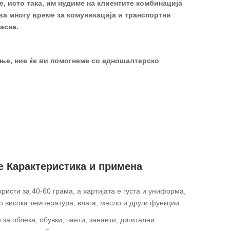
е, исто така, им нудиме на клиентите комбинација
ва многу време за комуникација и транспортни
асна.
ање, ние ќе ви помогнеме со едношалтерско
е Карактеристика и примена
ристи за 40-60 грама, а хартијата е густа и униформа,
о висока температура, влага, масло и други функции.
за облека, обувки, чанти, занаети, дигитални