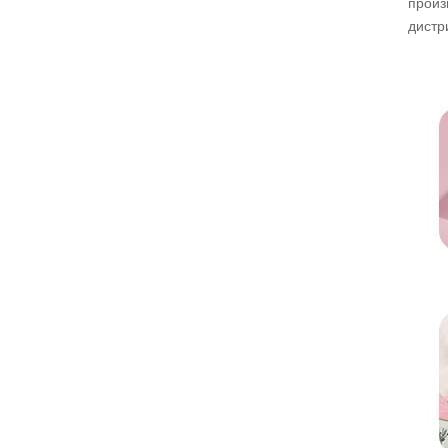
произ
дистр