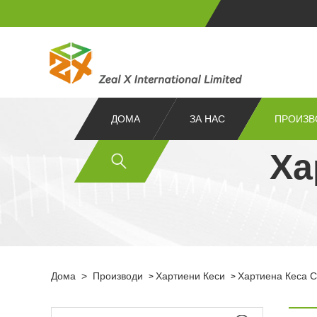
ДОМА
ЗА НАС
ПРОИЗВ
Ха
Дома
>
Производи
Хартиени Кеси
Хартиена Кеса С
>
>