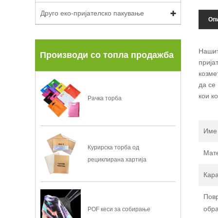
Друго еко-пријателско пакување
Опи
Нашит
Производи со топла продажба
прија
козме
да се
кои к
Рачка торба
Име
Курирска торба од
Мат
рециклирана хартија
Кара
Пов
обр
POF кеси за собирање