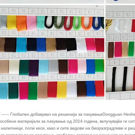
X ----- Глобален добавувач на решенија за пакувањеDongguan Heshe
особени материјали за пакување од 2014 година, вклучувајќи ги си
, налепници, поли кеси, како и сите видови на биоразградливи и р