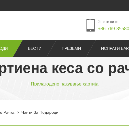
Јавете ни се
+86-769-8558
ОДИ
ВЕСТИ
ПРЕЗЕМИ
ИСПРАТИ БА
ртиена кеса со ра
Прилагодено пакување хартија
о Рачка
>
Чанти За Подароци