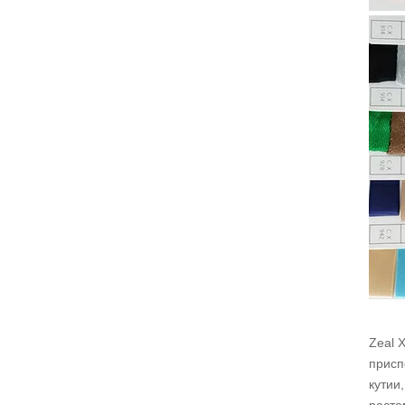
Zeal 
присп
кутии