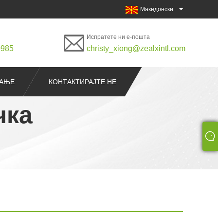
Македонски
Испратете ни е-пошта
0985
christy_xiong@zealxintl.com
РАЊЕ
КОНТАКТИРАЈТЕ НЕ
чка