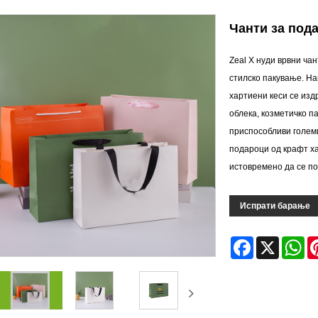
Чанти за под
Zeal X нуди врвни ча
стилско пакување. На
хартиени кеси се изд
облека, козметичко 
приспособливи големи
подароци од крафт ха
истовремено да се по
Испрати барање
Facebook
X
Wh