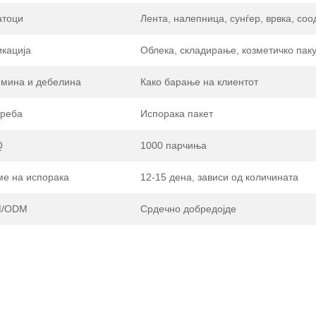
атоци
Лента, налепница, сунѓер, врвка, со
кација
Облека, складирање, козметичко пак
емина и дебелина
Како барање на клиентот
треба
Испорака пакет
Q
1000 парчиња
ме на испорака
12-15 дена, зависи од количината
/ODM
Срдечно добредојде