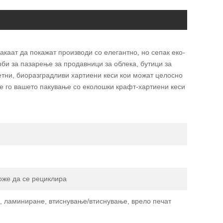
акаат да покажат производи со елегантно, но сепак еко-
рби за пазарење за продавници за облека, бутици за
етни, биоразградливи хартиени кеси кои можат целосно
те го вашето пакување со еколошки крафт-хартиени кеси
оже да се рециклира
, ламиниране, втиснување/втиснување, врело печат