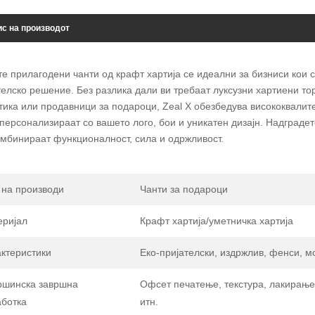
с на производот
е прилагодени чанти од крафт хартија се идеални за бизниси кои с
телско решение. Без разлика дали ви требаат луксузни хартиени то
тика или продавници за подароци, Zeal X обезбедува висококвалит
 персонализираат со вашето лого, бои и уникатен дизајн. Надграде
омбинираат функционалност, сила и одржливост.
 на производи
Чанти за подароци
еријал
Крафт хартија/уметничка хартија
ктеристики
Еко-пријателски, издржлив, фенси, м
ршинска завршна
Офсет печатење, текстура, лакирање
аботка
итн.