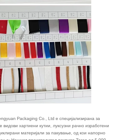
ngyuan Packaging Co., Ltd е специјализирана за
те видови хартиени кутии, луксузни рачно изработени
ециклирани материјали за пакување, од кои напорно