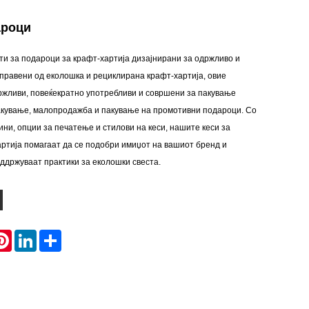
ароци
нти за подароци за крафт-хартија дизајнирани за одржливо и
правени од еколошка и рециклирана крафт-хартија, овие
ржливи, повеќекратно употребливи и совршени за пакување
пакување, малопродажба и пакување на промотивни подароци. Со
ни, опции за печатење и стилови на кеси, нашите кеси за
ртија помагаат да се подобри имиџот на вашиот бренд и
ддржуваат практики за еколошки свеста.
atsApp
Pinterest
LinkedIn
Share