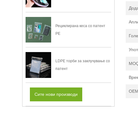
Дод
Апли
Рециклирана кеса со патент
PE
Гол
Упо
LDPE торби за заклучување со
MO
патент
Вре
OEM
Сите нови производи