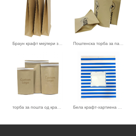
Браун крафт мејлери за хартија
Поштенска торба за пакување
торба за пошта од крафт хартија
Бела крафт-хартиена кеса