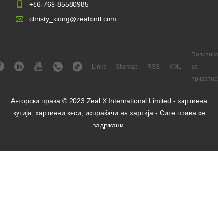
+86-769-85580985
christy_xiong@zealxintl.com
Политика
Links
Sitemap
RSS
XML
за
приватно
Авторски права © 2023 Zeal X International Limited - хартиена
кутија, хартиени кеси, испраќачи на хартија - Сите права се
задржани.