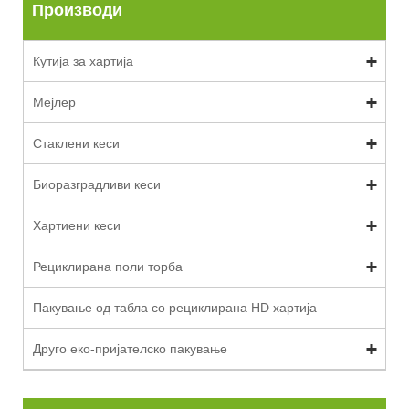
Производи
Кутија за хартија
Мејлер
Стаклени кеси
Биоразградливи кеси
Хартиени кеси
Рециклирана поли торба
Пакување од табла со рециклирана HD хартија
Друго еко-пријателско пакување