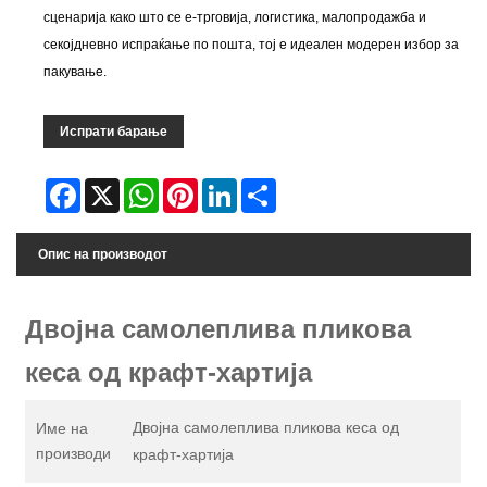
сценарија како што се е-трговија, логистика, малопродажба и
секојдневно испраќање по пошта, тој е идеален модерен избор за
пакување.
Испрати барање
Facebook
X
WhatsApp
Pinterest
LinkedIn
Share
Опис на производот
Двојна самолеплива пликова
кеса од крафт-хартија
Двојна самолеплива пликова кеса од
Име на
производи
крафт-хартија