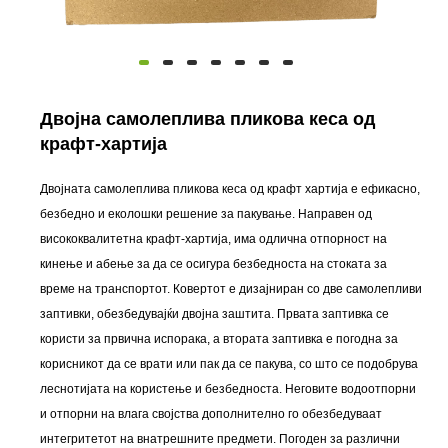
Двојна самолеплива пликова кеса од
крафт-хартија
Двојната самолеплива пликова кеса од крафт хартија е ефикасно,
безбедно и еколошки решение за пакување. Направен од
висококвалитетна крафт-хартија, има одлична отпорност на
кинење и абење за да се осигура безбедноста на стоката за
време на транспортот. Ковертот е дизајниран со две самолепливи
заптивки, обезбедувајќи двојна заштита. Првата заптивка се
користи за првична испорака, а втората заптивка е погодна за
корисникот да се врати или пак да се пакува, со што се подобрува
леснотијата на користење и безбедноста. Неговите водоотпорни
и отпорни на влага својства дополнително го обезбедуваат
интегритетот на внатрешните предмети. Погоден за различни