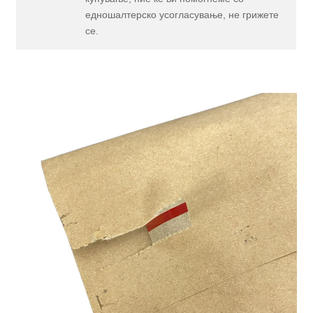
едношалтерско усогласување, не грижете
се.