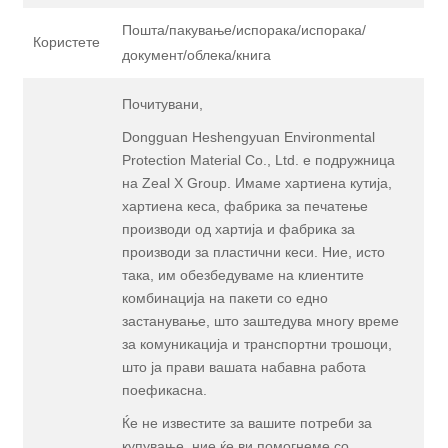
Пошта/пакување/испорака/испорака/
Користете
документ/облека/книга
Почитувани,
Dongguan Heshengyuan Environmental
Protection Material Co., Ltd. е подружница
на Zeal X Group. Имаме хартиена кутија,
хартиена кеса, фабрика за печатење
производи од хартија и фабрика за
производи за пластични кеси. Ние, исто
така, им обезбедуваме на клиентите
комбинација на пакети со едно
застанување, што заштедува многу време
за комуникација и транспортни трошоци,
што ја прави вашата набавна работа
поефикасна.
Ќе не известите за вашите потреби за
купување, ние ќе ви помогнеме со