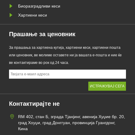
Биоразградливи кеси
Хартиени кеси
Прашање за ценовник
За прашања за хартиена кутија, хартиени кеси, хартиени пошта
или ценовник, ве молиме оставете ни ја вашата е-пошта и ние ќе
ве контактираме во рок од 24 часа.
Контактирајте не
RM 402, стан Б, зграда Тјанјинг, авенија Хуџие бр. 20,
град Хоуџи, град Донггуан, провинција Гуангдонг,
Кина