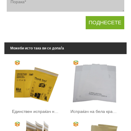
Можеби исто така ви се допаѓа
Единствен испраќач на крафт хартија
Испраќач на бела крафт хартија со прозорец