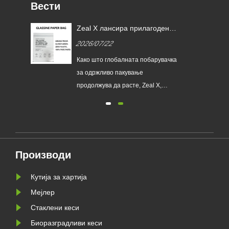
Вести
ени
Zeal X лансира прилагодени
стаклени хартиени кеси за да
2026/07/22
им помогне на глобалните
брендови да го заменат
сира
Како што глобалната побарувачка
пластичното пакување за
кеси
за одржливо пакување
еднократна употреба
продолжува да расте, Zeal X,
ие
професионален производител на
еколошки амбалажа, официјално
ја лансираше својата надградена
серија на прилагодени стаклени
хартиени кеси. Дизајниран како
Производи
врвна алтернатива на
традиционалните пластични кеси,
Кутија за хартија
новиот прои......
Мејлер
Стаклени кеси
Биоразградливи кеси