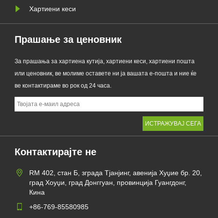
Хартиени кеси
Прашање за ценовник
За прашања за хартиена кутија, хартиени кеси, хартиени пошта
или ценовник, ве молиме оставете ни ја вашата е-пошта и ние ќе
ве контактираме во рок од 24 часа.
Контактирајте не
RM 402, стан Б, зграда Тјанјинг, авенија Хуџие бр. 20,
град Хоуџи, град Донггуан, провинција Гуангдонг,
Кина
+86-769-85580985