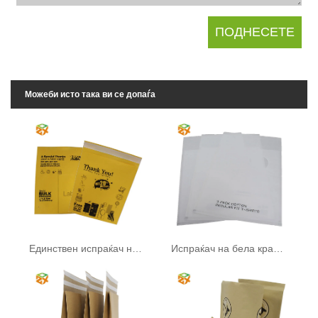
Можеби исто така ви се допаѓа
Единствен испраќач на крафт хартија
Испраќач на бела крафт хартија со прозорец