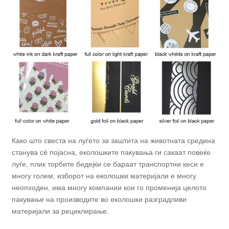
Како што свеста на луѓето за заштита на животната средина
станува сè појасна, еколошките пакувања ги сакаат повеќе
луѓе, плик торбите бидејќи се бараат транспортни кеси е
многу голем, изборот на еколошки материјали е многу
неопходен, има многу компании кои го променија целото
пакување на производите во еколошки разградливи
материјали за рециклирање.