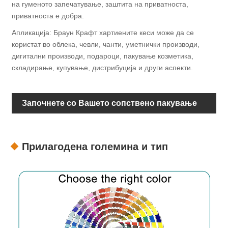
на гуменото запечатување, заштита на приватноста,
приватноста е добра.
Апликација: Браун Крафт хартиените кеси може да се
користат во облека, чевли, чанти, уметнички производи,
дигитални производи, подароци, пакување козметика,
складирање, купување, дистрибуција и други аспекти.
Започнете со Вашето сопствено пакување
Прилагодена големина и тип