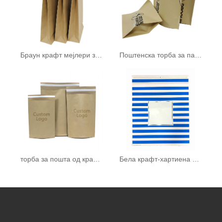
Браун крафт мејлери за хартија
Поштенска торба за пакување
торба за пошта од крафт хартија
Бела крафт-хартиена кеса