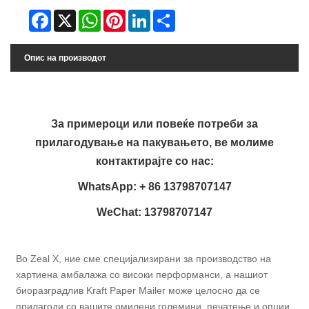
Facebook
X
WhatsApp
Pinterest
LinkedIn
Share
Опис на производот
За примероци или повеќе потреби за
прилагодување на пакувањето, ве молиме
контактирајте со нас:
WhatsApp: + 86 13798707147
WeChat: 13798707147
Во Zeal X, ние сме специјализирани за производство на
хартиена амбалажа со високи перформанси, а нашиот
биоразградлив Kraft Paper Mailer може целосно да се
прилагоди со вашите омилени големини, печатење и опции