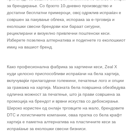
за брендирање. Со брзото 10-дневно производство и
достапни бесплатни примероци, овој одржлив испраќач е
совршен за пакување облека, испорака за е-трговија и
еколошки свесни брендови кои бараат сигурни,
рециклирани и визуелно привлечни поштенски кеси.
Изберете позелена алтернатива и подигнете го еколошкиот
имиџ на вашиот бренд.
Како професионална фабрика за хартиени кеси, Zeal X
нуди целосно приспособливи испраќачи на бела хартија,
вклучувајќи прилагодени големини, печатење лого и опции
за грамажа на хартија. Мазната бела површина обезбедува
одлична можност за печатење, што ја прави совршена за
промоција на брендот и врвни искуства со дебоксирање.
Широко користен од онлајн трговците на мало, брендовите
DTC и логистичките компании, оваа пратка со бела крафт
хартија е паметна алтернатива на пластичните кеси за
испраќање за еколошки свесни бизниси.