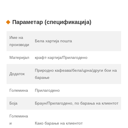
Параметар (спецификација)
Име на
Бела хартија пошта
производи
Материјал
крафт-хартија/Прилагодено
Природно кафеава/бела/црна/други бои на
Додаток
барање
Големина
Прилагодено
Боја
Браун/Прилагодено, по барања на клиентот
Големина
и
Како барање на клиентот