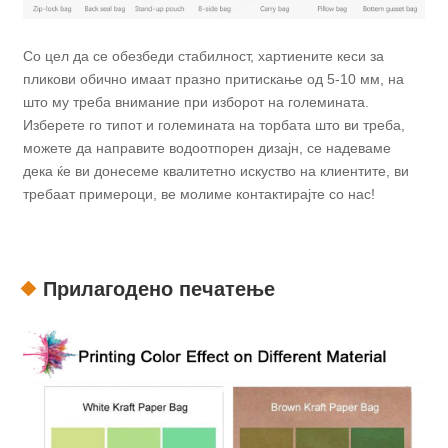
Со цел да се обезбеди стабилност, хартиените кеси за
пликови обично имаат празно притискање од 5-10 мм, на
што му треба внимание при изборот на големината.
Изберете го типот и големината на торбата што ви треба,
можете да направите водоотпорен дизајн, се надеваме
дека ќе ви донесеме квалитетно искуство на клиентите, ви
требаат примероци, ве молиме контактирајте со нас!
Прилагодено печатење