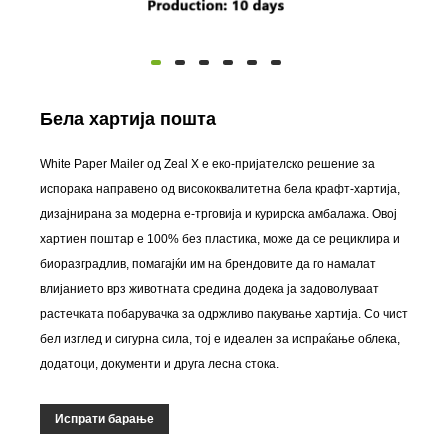
Бела хартија пошта
White Paper Mailer од Zeal X е еко-пријателско решение за
испорака направено од висококвалитетна бела крафт-хартија,
дизајнирана за модерна е-трговија и курирска амбалажа. Овој
хартиен поштар е 100% без пластика, може да се рециклира и
биоразградлив, помагајќи им на брендовите да го намалат
влијанието врз животната средина додека ја задоволуваат
растечката побарувачка за одржливо пакување хартија. Со чист
бел изглед и сигурна сила, тој е идеален за испраќање облека,
додатоци, документи и друга лесна стока.
Испрати барање