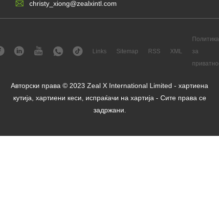
christy_xiong@zealxintl.com
Политика
Links
Sitemap
RSS
XML
за
приватно
Авторски права © 2023 Zeal X International Limited - хартиена
кутија, хартиени кеси, испраќачи на хартија - Сите права се
задржани.