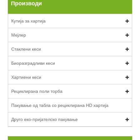
Производи
Кутија за хартија
Мејлер
Стаклени кеси
Биоразградливи кеси
Хартиени кеси
Рециклирана поли торба
Пакување од табла со рециклирана HD хартија
Друго еко-пријателско пакување